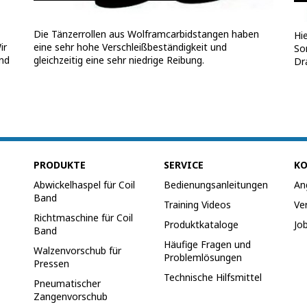
Die Tänzerrollen aus Wolframcarbidstangen haben
Hi
eine sehr hohe Verschleißbeständigkeit und
ir
So
gleichzeitig eine sehr niedrige Reibung.
und
Dr
PRODUKTE
SERVICE
K
Abwickelhaspel für Coil
Bedienungsanleitungen
An
Band
Training Videos
Ve
Richtmaschine für Coil
Produktkataloge
Jo
Band
Häufige Fragen und
Walzenvorschub für
Problemlösungen
Pressen
Technische Hilfsmittel
Pneumatischer
Zangenvorschub