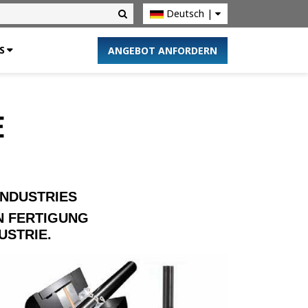
Deutsch
|
U.S. Site
S
ANGEBOT ANFORDERN
E
INDUSTRIES
N FERTIGUNG
USTRIE.