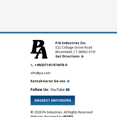
P/A Industries Inc.
522 Cottage Grove Road
Bloomfield, CT 06002-3191
Get Directions
+49(0)7141/974478-0
info@pa.com
Kontaktieren Sie uns
Follow Us:
YouTube
ANGEBOT ANFORDERN
© 2026 PA Industries.
All Rights Reserved.
Website designed by
WORX
.